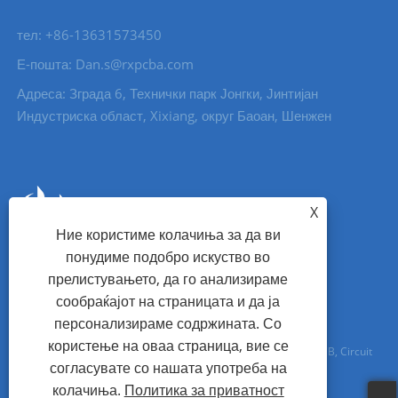
тел: +86-13631573450
Е-пошта: Dan.s@rxpcba.com
Адреса: Зграда 6, Технички парк Јонгки, Јинтијан
Индустриска област, Xixiang, округ Баоан, Шенжен
X
Ние користиме колачиња за да ви
понудиме подобро искуство во
прелистувањето, да го анализираме
сообраќајот на страницата и да ја
персонализираме содржината. Со
користење на оваа страница, вие се
Copyright © 2023 Shenzhen Hi Tech Co., Ltd. - Собрание на PCB, Circuit
согласувате со нашата употреба на
Board, PCB - Сите права се задржани
колачиња.
Политика за приватност